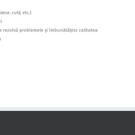
ese, cutii, etc.)
i
are rezolvă problemele și îmbunătățesc calitatea
ă