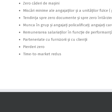
Zero căderi de mașini
Miscări minime ale angajaților și a unităților fizice ( pi
Tendința spre zero documente și spre zero întârzier
Munca în grup și angajați policalificați; angajați c
Remunerarea salariaților în funcție de performanț
Parteneriate cu furnizorii și cu clienții
Pierderi zero
Time-to-market redus