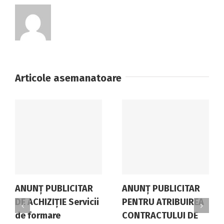
tipărire
materiale
informative(fluturași,
afișe,
pliante)
Articole asemanatoare
ANUNŢ PUBLICITAR
ANUNȚ PUBLICITAR
DE ACHIZIŢIE Servicii
PENTRU ATRIBUIREA
de formare
CONTRACTULUI DE