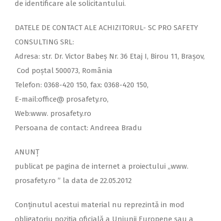
de identificare ale solicitantului.
DATELE DE CONTACT ALE ACHIZITORUL-
SC PRO SAFETY
CONSULTING SRL:
Adresa: str. Dr. Victor Babeș Nr. 36 Etaj I, Birou 11, Brașov,
Cod poștal 500073, România
Telefon: 0368-
420 150, fax: 0368-
420 150,
E-
mail:office@ prosafety.ro,
Web:www. prosafety.ro
Persoana de contact: Andreea Bradu
ANUNŢ
publicat pe pagina de internet a proiectului „www.
prosafety.ro ” la data de 22.05.2012
Conținutul acestui material nu reprezintă in mod
obligatoriu poziția oficială a Uniunii Europene sau a