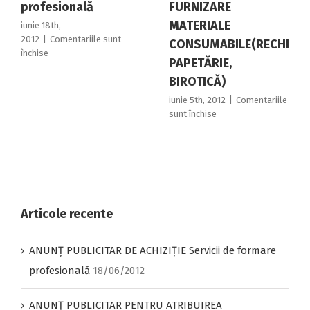
profesională
FURNIZARE
MATERIALE
iunie 18th,
2012
|
Comentariile sunt
CONSUMABILE(RECHIZITE
pentru
închise
PAPETĂRIE,
ANUNŢ
BIROTICĂ)
PUBLICITAR
DE
iunie 5th, 2012
|
Comentariile
ACHIZIŢIE
pentru
sunt închise
Servicii
ANUNȚ
de
PUBLICITAR
formare
PENTRU
profesională
ATRIBUIREA
CONTRACTULUI
DE
FURNIZARE
Articole recente
MATERIALE
CONSUMABILE(RECHIZI
ANUNŢ PUBLICITAR DE ACHIZIŢIE Servicii de formare
PAPETĂRIE,
BIROTICĂ)
profesională
18/06/2012
ANUNȚ PUBLICITAR PENTRU ATRIBUIREA