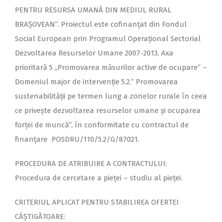
PENTRU RESURSA UMANĂ DIN MEDIUL RURAL
BRAȘOVEAN”. Proiectul este cofinanțat din Fondul
Social European prin Programul Operațional Sectorial
Dezvoltarea Resurselor Umane 2007-
2013, Axa
prioritară 5 „Promovarea măsurilor active de ocupare” –
Domeniul major de intervenţie 5.2.” Promovarea
sustenabilităţii pe termen lung a zonelor rurale în ceea
ce priveşte dezvoltarea resurselor umane şi ocuparea
forţei de muncă”, în conformitate cu contractul de
finanțare POSDRU/110/5.2/G/87021.
PROCEDURA DE ATRIBUIRE A CONTRACTULUI:
Procedura de cercetare a pieței – studiu al pieței.
CRITERIUL APLICAT PENTRU STABILIREA OFERTEI
CÂȘTIGĂTOARE: