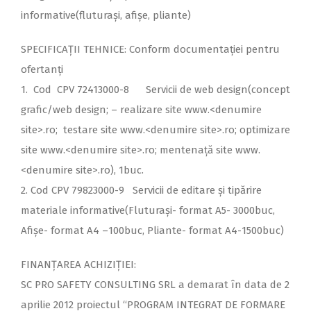
informative(fluturași, afișe, pliante)
SPECIFICAȚII TEHNICE: Conform documentației pentru
ofertanți
1. Cod CPV 72413000-
8 Servicii de web design(concept
grafic/web design; –
realizare site www.<denumire
site>.ro; testare site www.<denumire site>.ro; optimizare
site www.<denumire site>.ro; mentenaţă site www.
<denumire site>.ro), 1buc.
2. Cod CPV 79823000-
9 Servicii de editare și tipărire
materiale informative(Fluturași-
format A5-
3000buc,
Afișe-
format A4 –
100buc, Pliante-
format A4-
1500buc)
FINANȚAREA ACHIZIȚIEI:
SC PRO SAFETY CONSULTING SRL a demarat în data de 2
aprilie 2012 proiectul “PROGRAM INTEGRAT DE FORMARE