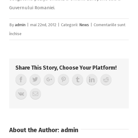
Guvernului Romaniei.
By
admin
|
mai 22nd, 2012
|
Categorii:
News
|
Comentariile sunt
pentru
închise
ANUNŢ
PUBLICITAR
DE
Share This Story, Choose Your Platform!
ACHIZIŢIE
Servicii
de
web
design,
de
editare
About the Author:
admin
și