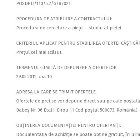
POSDRU/110/5.2/G/87021.
PROCEDURA DE ATRIBUIRE A CONTRACTULUI:
Procedura de cercetare a pieței – studiu al pieței.
CRITERIUL APLICAT PENTRU STABILIREA OFERTEI CÂȘTIGĂ
Prețul cel mai scăzut.
TERMENUL-LIMITĂ DE DEPUNERE A OFERTELOR
29.05.2012, ora 10
ADRESA LA CARE SE TRIMIT OFERTELE:
Ofertele de preț se vor depune direct sau pe cale poștală
Babeș Nr. 36 Etaj I, Birou 11 Cod poștal 500073, România),
OBȚINEREA DOCUMENTAȚIEI PENTRU OFERTANȚI:
Documentaţia de achiziţie se poate obţine gratuit, în urma 