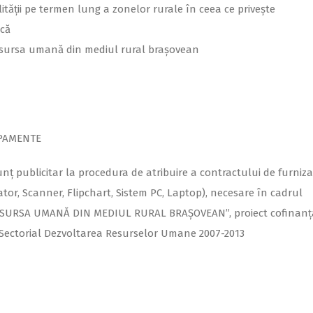
tăţii pe termen lung a zonelor rurale în ceea ce priveşte
ncă
resursa umană din mediul rural braşovean
IPAMENTE
publicitar la procedura de atribuire a contractului de furniza
tor, Scanner, Flipchart, Sistem PC, Laptop), necesare în cadrul
SURSA UMANĂ DIN MEDIUL RURAL BRAȘOVEAN”, proiect cofinanţ
Sectorial Dezvoltarea Resurselor Umane 2007-2013