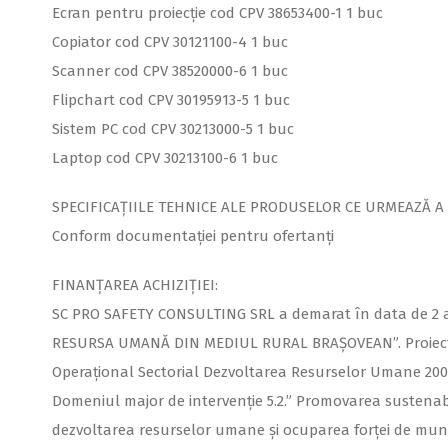
Ecran pentru proiecție cod CPV 38653400-1 1 buc
Copiator cod CPV 30121100-4 1 buc
Scanner cod CPV 38520000-6 1 buc
Flipchart cod CPV 30195913-5 1 buc
Sistem PC cod CPV 30213000-5 1 buc
Laptop cod CPV 30213100-6 1 buc
SPECIFICAȚIILE TEHNICE ALE PRODUSELOR CE URMEAZĂ A 
Conform documentației pentru ofertanți
FINANȚAREA ACHIZIȚIEI:
SC PRO SAFETY CONSULTING SRL a demarat în data de 2 
RESURSA UMANĂ DIN MEDIUL RURAL BRAȘOVEAN”. Proiectul
Operațional Sectorial Dezvoltarea Resurselor Umane 2007
Domeniul major de intervenţie 5.2.” Promovarea sustenabil
dezvoltarea resurselor umane şi ocuparea forţei de munc