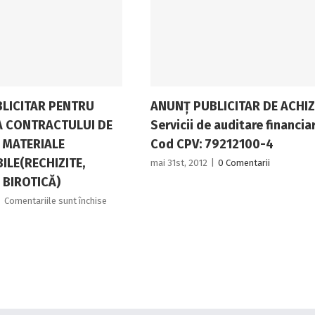
LICITAR PENTRU
ANUNŢ PUBLICITAR DE ACHIZ
A CONTRACTULUI DE
Servicii de auditare financia
 MATERIALE
Cod CPV: 79212100-4
LE(RECHIZITE,
mai 31st, 2012
|
0 Comentarii
 BIROTICĂ)
pentru
|
Comentariile sunt închise
ANUNȚ
PUBLICITAR
PENTRU
ATRIBUIREA
CONTRACTULUI
DE
FURNIZARE
MATERIALE