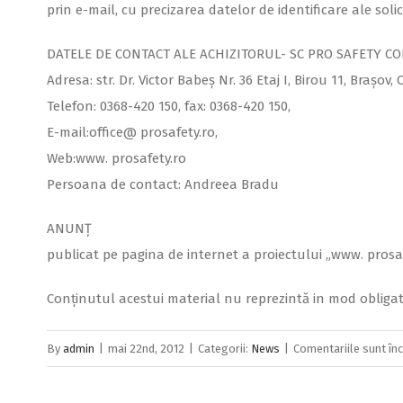
prin e-mail, cu precizarea datelor de identificare ale solic
DATELE DE CONTACT ALE ACHIZITORUL- SC PRO SAFETY CO
Adresa: str. Dr. Victor Babeș Nr. 36 Etaj I, Birou 11, Brașo
Telefon: 0368-420 150, fax: 0368-420 150,
E-mail:office@ prosafety.ro,
Web:www. prosafety.ro
Persoana de contact: Andreea Bradu
ANUNŢ
publicat pe pagina de internet a proiectului „www. prosafe
Conținutul acestui material nu reprezintă in mod obligat
By
admin
|
mai 22nd, 2012
|
Categorii:
News
|
Comentariile sunt în