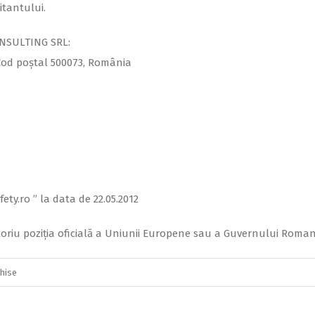
itantului.
NSULTING SRL:
v, Cod poștal 500073, România
ty.ro ” la data de 22.05.2012
oriu poziția oficială a Uniunii Europene sau a Guvernului Romani
pentru
chise
ANUNȚ
PUBLICITAR