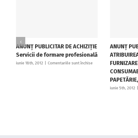
ANUNŢ PUBLICITAR DE ACHIZIŢIE
ANUNȚ PUB
Servicii de formare profesională
ATRIBUIRE
FURNIZARE
pentru
iunie 18th, 2012
|
Comentariile sunt închise
ANUNŢ
CONSUMABI
PUBLICITAR
PAPETĂRIE,
DE
ACHIZIŢIE
iunie 5th, 2012
Servicii
de
formare
profesională