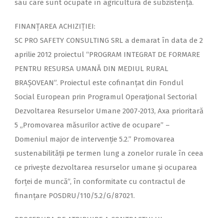
sau care sunt ocupate în agricultura de subzistență.
FINANȚAREA ACHIZIȚIEI:
SC PRO SAFETY CONSULTING SRL a demarat în data de 2
aprilie 2012 proiectul “PROGRAM INTEGRAT DE FORMARE
PENTRU RESURSA UMANĂ DIN MEDIUL RURAL
BRAȘOVEAN”. Proiectul este cofinanțat din Fondul
Social European prin Programul Operațional Sectorial
Dezvoltarea Resurselor Umane 2007-2013, Axa prioritară
5 „Promovarea măsurilor active de ocupare” –
Domeniul major de intervenţie 5.2.” Promovarea
sustenabilităţii pe termen lung a zonelor rurale în ceea
ce priveşte dezvoltarea resurselor umane şi ocuparea
forţei de muncă”, în conformitate cu contractul de
finanțare POSDRU/110/5.2/G/87021.