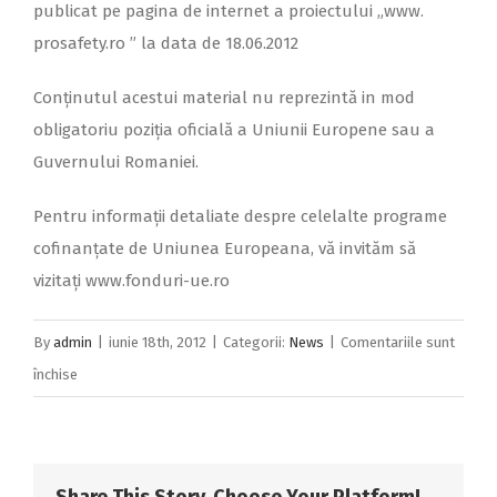
publicat pe pagina de internet a proiectului „www.
prosafety.ro ” la data de 18.06.2012
Conținutul acestui material nu reprezintă in mod
obligatoriu poziția oficială a Uniunii Europene sau a
Guvernului Romaniei.
Pentru informații detaliate despre celelalte programe
cofinanțate de Uniunea Europeana, vă invităm să
vizitați www.fonduri-ue.ro
By
admin
|
iunie 18th, 2012
|
Categorii:
News
|
Comentariile sunt
pentru
închise
ANUNŢ
PUBLICITAR
DE