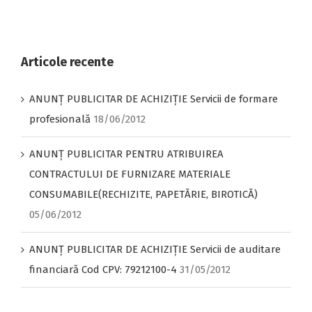
PENTRU
ATRIBUIREA
CONTRACTULUI
DE
FURNIZARE
Articole recente
MATERIALE
CONSUMABILE(RECHIZITE,
ANUNŢ PUBLICITAR DE ACHIZIŢIE Servicii de formare
PAPETĂRIE,
BIROTICĂ)
profesională
18/06/2012
ANUNȚ PUBLICITAR PENTRU ATRIBUIREA
CONTRACTULUI DE FURNIZARE MATERIALE
CONSUMABILE(RECHIZITE, PAPETĂRIE, BIROTICĂ)
05/06/2012
ANUNŢ PUBLICITAR DE ACHIZIŢIE Servicii de auditare
financiară Cod CPV: 79212100-4
31/05/2012