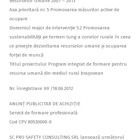
Resurselor Umane 2007 – 2013
Axa prioritară nr. 5 Promovarea măsurilor active de
ocupare
Domeniul major de intervenţie 5.2 Promovarea
sustenabilităţii pe termen lung a zonelor rurale în ceea
ce priveşte dezvoltarea resurselor umane şi ocuparea
forţei de muncă
Titlul proiectului: Program integrat de formare pentru
resursa umană din mediul rural braşovean
Nr. înregistrare: 69 /18.06.2012
ANUNŢ PUBLICITAR DE ACHIZIŢIE
Servicii de formare profesională
Cod CPV 80530000-0
SC PRO SAFETY CONSULTING SRL lansează următorul