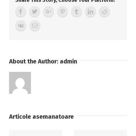
Share This Story, Choose Your Platform!
ACHIZIŢIE
Servicii
de
formare
profesională
About the Author:
admin
Articole asemanatoare