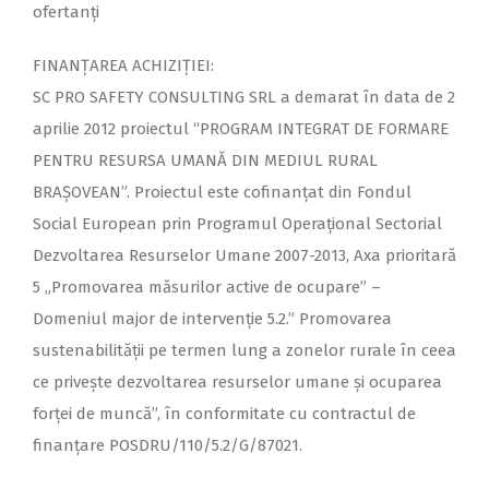
ofertanți
FINANȚAREA ACHIZIȚIEI:
SC PRO SAFETY CONSULTING SRL a demarat în data de 2
aprilie 2012 proiectul “PROGRAM INTEGRAT DE FORMARE
PENTRU RESURSA UMANĂ DIN MEDIUL RURAL
BRAȘOVEAN”. Proiectul este cofinanțat din Fondul
Social European prin Programul Operațional Sectorial
Dezvoltarea Resurselor Umane 2007-2013, Axa prioritară
5 „Promovarea măsurilor active de ocupare” –
Domeniul major de intervenţie 5.2.” Promovarea
sustenabilităţii pe termen lung a zonelor rurale în ceea
ce priveşte dezvoltarea resurselor umane şi ocuparea
forţei de muncă”, în conformitate cu contractul de
finanțare POSDRU/110/5.2/G/87021.