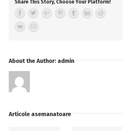
Share This Story, Choose Your Platform!
ATRIBUIREA
CONTRACTULUI
DE
FURNIZARE
MATERIALE
CONSUMABILE(RECHIZITE,
PAPETĂRIE,
About the Author:
admin
BIROTICĂ)
Articole asemanatoare