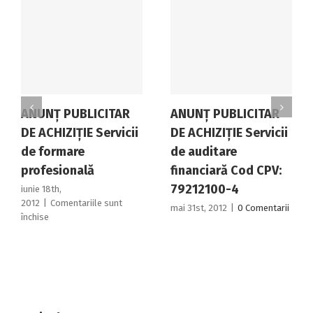
ANUNŢ PUBLICITAR
ANUNŢ PUBLICITAR
DE ACHIZIŢIE Servicii
DE ACHIZIŢIE Servicii
de formare
de auditare
profesională
financiară Cod CPV:
79212100-4
iunie 18th,
2012
|
Comentariile sunt
mai 31st, 2012
|
0 Comentarii
pentru
închise
ANUNŢ
PUBLICITAR
DE
ACHIZIŢIE
Servicii
de