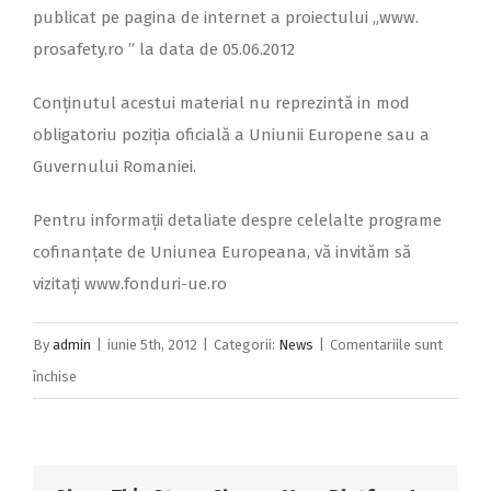
publicat pe pagina de internet a proiectului „www.
prosafety.ro ” la data de 05.06.2012
Conținutul acestui material nu reprezintă in mod
obligatoriu poziția oficială a Uniunii Europene sau a
Guvernului Romaniei.
Pentru informații detaliate despre celelalte programe
cofinanțate de Uniunea Europeana, vă invităm să
vizitați www.fonduri-ue.ro
By
admin
|
iunie 5th, 2012
|
Categorii:
News
|
Comentariile sunt
pentru
închise
ANUNȚ
PUBLICITAR
PENTRU