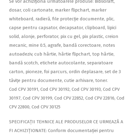
Se vor achiziționa următoarele produse: Biblioraft,
dosar, coli cartonate, marker flipchart, marker
whiteboard, radieră, file protecţie documente, plic,
capse pentru capsator, decapsator, clipboard, lipici
solid, alonje, perforator, pix cu gel, pix plastic, creion
mecanic, mine 0.5, agrafe, bandă corectoare, notes
autoadeziv, cub hârtie, hârtie flipchart, top hârtie,
bandă scotch, etichete autocolante, separatoare
carton, pioneze, foi parcurs, ordin deplasare, set de 3
tăvițe pentru documente, cutie arhivare, toner.
Cod CPV 30191, Cod CPV 30192, Cod CPV 30193, Cod CPV
30197, Cod CPV 30199, Cod CPV 22852, Cod CPV 22816, Cod
CPV 22800, Cod CPV 30125
SPECIFICAȚII TEHNICE ALE PRODUSELOR CE URMEAZĂ A
FI ACHIZIȚIONATE: Conform documentației pentru